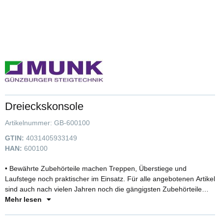
Dreieckskonsole
Artikelnummer:
GB-600100
GTIN:
4031405933149
HAN:
600100
• Bewährte Zubehörteile machen Treppen, Überstiege und
Laufstege noch praktischer im Einsatz. Für alle angebotenen Artikel
sind auch nach vielen Jahren noch die gängigsten Zubehörteile
erhältlich, welche zur Selbstmontage geliefert werden.
Mehr lesen