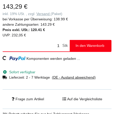
143,29 €
inkl. 19% USt. , zzgl.
Versand
(Paket)
bei Vorkasse per Überweisung:
138.99 €
andere Zahlungsarten:
143.29 €
Preis exkl. USt.:
120.41 €
UVP
:
232,05 €
Stk
In den Warenkorb
Komponenten werden geladen ...
Loading...
Sofort verfügbar
Lieferzeit:
2 - 7 Werktage
(DE - Ausland abweichend)
Frage zum Artikel
Auf die Vergleichsliste
3% Rabatt
erhalten Sie nur bei Zahlungsart "Vorkasse