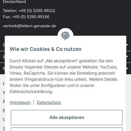
Deutschland
Telefon:
+49 (0) 5265-99111
Fax: +49 (0) 5265-99166
vertrieb@leitern-gerueste.de
Rechtliches
Wie wir Cookies & Co nutzen
Informationen
Durch Klicken auf „Alle akzeptieren“ gestatten Sie den
Einsatz folgender Dienste auf unserer Website: YouTube,
Kataloge / Videos
Vimeo, ReCaptcha. Sie können die Einstellung jederzeit
ändern (Fingerabdruck-Icon links unten). Weitere Details
Layher Videos und Downloads
finden Sie unter
Konfigurieren
und in unserer
Datenschutzerklärung
.
WAKÜ
Ernst
Impressum
|
Datenschutz
Euroline
Alle akzeptieren
Günzburger
Zarges