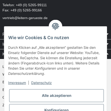
Telefon:
+49 (0) 5265-99111
Fax: +49 (0) 5265-99166
vertrieb@leitern-gerueste.de
Rechtliches
Wie wir Cookies & Co nutzen
Informationen
Durch Klicken auf „Alle akzeptieren“ gestatten Sie den
Einsatz folgender Dienste auf unserer Website: YouTube,
Kataloge / Videos
Vimeo, ReCaptcha. Sie können die Einstellung jederzeit
ändern (Fingerabdruck-Icon links unten). Weitere Details
Layher Videos und Downloads
finden Sie unter
Konfigurieren
und in unserer
Datenschutzerklärung
.
WAKÜ
Ernst
Impressum
|
Datenschutz
Euroline
Alle akzeptieren
Günzburger
Zarges
Konfigurieren