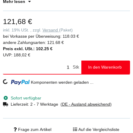
Leiterholme • Inklusive zwei Klemmverbinder für Leiterholm
Mehr lesen
121,68 €
inkl. 19% USt. , zzgl.
Versand
(Paket)
bei Vorkasse per Überweisung:
118.03 €
andere Zahlungsarten:
121.68 €
Preis exkl. USt.:
102.25 €
UVP
:
188,02 €
Stk
In den Warenkorb
Loading...
Komponenten werden geladen ...
Sofort verfügbar
Lieferzeit:
2 - 7 Werktage
(DE - Ausland abweichend)
Frage zum Artikel
Auf die Vergleichsliste