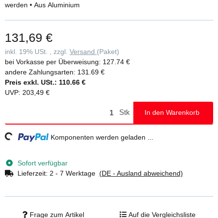
werden • Aus Aluminium
131,69 €
inkl. 19% USt. , zzgl.
Versand
(Paket)
bei Vorkasse per Überweisung:
127.74 €
andere Zahlungsarten:
131.69 €
Preis exkl. USt.:
110.66 €
UVP
:
203,49 €
Stk
In den Warenkorb
ing...
Komponenten werden geladen ...
Sofort verfügbar
Lieferzeit:
2 - 7 Werktage
(DE - Ausland abweichend)
Frage zum Artikel
Auf die Vergleichsliste