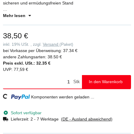
sicheren und ermüdungsfreien Stand
- Aluminiumprofil einfach auf Sprosse aufstecken
Mehr lesen
38,50 €
inkl. 19% USt. , zzgl.
Versand
(Paket)
bei Vorkasse per Überweisung:
37.34 €
andere Zahlungsarten:
38.50 €
Preis exkl. USt.:
32.35 €
UVP
:
77,59 €
Stk
In den Warenkorb
ading...
Komponenten werden geladen ...
Sofort verfügbar
Lieferzeit:
2 - 7 Werktage
(DE - Ausland abweichend)