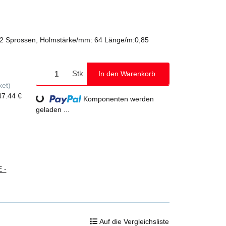
Alu-Handwerkerbock Nr. 315, 2 x 2 Sprossen, Holmstärke/mm: 64 Länge/m:0,85
Stk
In den Warenkorb
ket)
47.44 €
Loading...
Komponenten werden
geladen ...
 -
Auf die Vergleichsliste