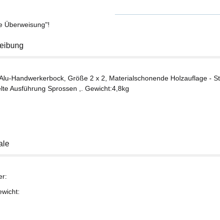
se Überweisung"!
eibung
 Alu-Handwerkerbock, Größe 2 x 2, Materialschonende Holzauflage - Sta
lte Ausführung Sprossen ,. Gewicht:4,8kg
ale
er:
ewicht: